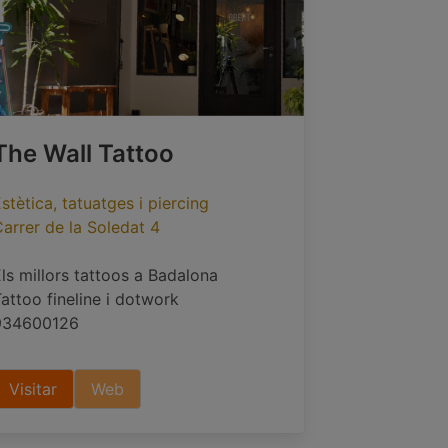
The Wall Tattoo
stètica, tatuatges i piercing
arrer de la Soledat 4
ls millors tattoos a Badalona
attoo fineline i dotwork
934600126
Visitar
Web