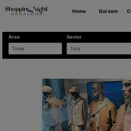
/* Mapes */
Home
Qui som
C
Àrea
Sector