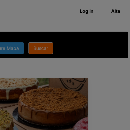
Log in
Alta
.
ure Mapa