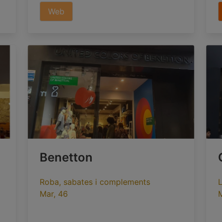
Web
Benetton
Roba, sabates i complements
L
Mar, 46