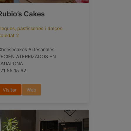
Rubio’s Cakes
leques, pastisseries i dolços
Soledat 2
Cheesecakes Artesanales
RECIÉN ATERRIZADOS EN
BADALONA
671 55 15 62
Visitar
Web