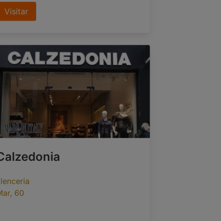
Visitar
Calzedonia
lenceria
Mar, 60