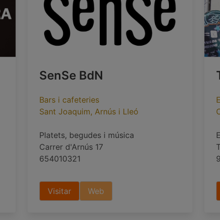
SenSe BdN
Bars i cafeteries
E
Sant Joaquim, Arnús i Lleó
C
Platets, begudes i música
E
Carrer d'Arnús 17
T
654010321
Visitar
Web