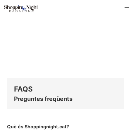
/* Mapes */
FAQS
Preguntes freqüents
Què és Shoppingnight.cat?